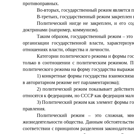
противоправных.
Во-вторых, государственный режим является п
В-третьих, государственный режим закреплен в
Политический нигде не закреплен, и его со
доктринами (например, коммунизм).
Таким образом,
государственный режим
– это
организации государственной власти, характери
отношениях власти, общества и личности.
Категории политического режима и формы госу
только в соотношении с политическим режимом. П
политического режима на форму государства выражает
1) конкретные формы государства взаимосвяз
в авторитарном режиме нет парламентаризма);
2) политический режим показывает действит
относятся к федерациям, но СССР как федерация мало
3) Политический режим как элемент формы гос
правления.
Политический режим – это сложная, мно
жизнедеятельности общества. Данным обстоятельств
соответствии с принципом разделения законодательн