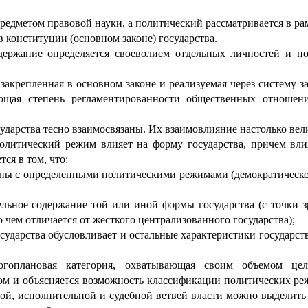
редметом правовой науки, а политический рассматривается в ра
 конституции (основном законе) государства.
держание определяется своеволием отдельных личностей и п
 закрепленная в основном законе и реализуемая через систему 
зующая степень регламентированности общественных отноше
дарства тесно взаимосвязаны. Их взаимовлияние настолько вели
олитический режим влияет на форму государства, причем вл
ся в том, что:
аны с определенными политическими режимами (демократическо
ельное содержание той или иной формы государства (с точки 
 чем отличается от жесткого централизованного государства);
ударства обусловливает и остальные характеристики государств
гоплановая категория, охватывающая своим объемом цел
ом и объясняется возможность классификации политических ре
ой, исполнительной и судебной ветвей власти можно выделить