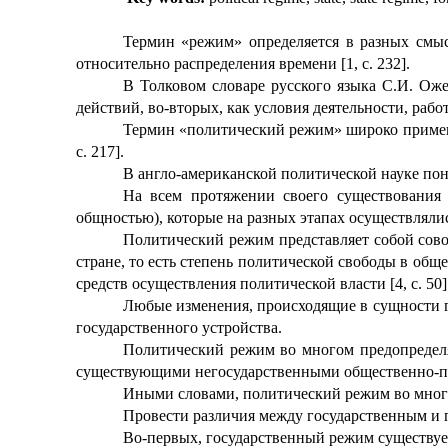
Термин «режим» определяется в разных смысл
относительно
распределения времени [1, с. 232].
В Толковом словаре русского языка С.И. Ож
действий, во-вторых, как условия деятельности, работ
Термин «политический режим» широко применяе
с. 217].
В англо-американской политической науке пон
На всем протяжении своего существования 
общностью), которые на разных этапах осуществлялис
Политический режим представляет собой сово
стране, то есть степень политической свободы в об
средств осуществления политической власти [4, с. 50]
Любые изменения, происходящие в сущности го
государственного устройства.
Политический режим во многом предопределяе
существующими негосударственными общественно-пол
Иными словами, политический режим во мног
Провести различия между государственным и
Во-первых, государственный режим существует