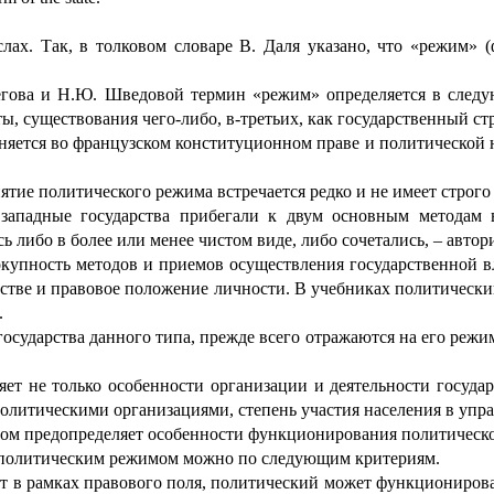
ах. Так, в толковом словаре В. Даля указано, что «режим» (
егова и Н.Ю. Шведовой термин «режим» определяется в следую
ы, существования чего-либо, в-третьих, как государственный стро
тся во французском конституционном праве и политической нау
ятие политического режима встречается редко и не имеет строго
западные государства прибегали к двум основным методам в
ь либо в более или менее чистом виде, либо сочетались,
–
автори
купность методов и приемов осуществления государственной 
ществе и правовое положение личности. В учебниках политически
.
сударства данного типа, прежде всего отражаются на его режи
т не только особенности организации и деятельности государ
итическими организациями, степень участия населения в управ
ом предопределяет особенности функционирования политическо
 политическим режимом можно по следующим критериям.
 в рамках правового поля, политический может функционироват