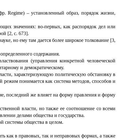
фр. Regime) – установленный образ, порядок жизни,
щих значениях: во-первых, как распорядок дел или
й [2, с. 673].
ке, но ему там дается более широкое толкование [3,
 определенного содержания.
ластвования (управления конкретной человеческой
тарному и демократическому.
власти, характеризующую политическую обстановку в
й режим понимается как система методов, способов и
ме, последний же влияет на форму правления и форму
ственной власти, но также ее соотношение со всеми
лении делами общества и государства.
й системы общества в целом.
ь как в правовых, так и неправовых формах, а также