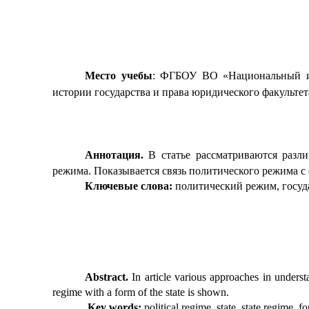
Место учебы
: ФГБОУ ВО «Национальный исс
истории государства и права юридического факультет
Аннотация.
В статье рассматриваются разл
режима. Показывается связь политического режима с 
Ключевые слова:
политический режим, госуд
Abstract.
In article various approaches in underst
regime with a form of the state is shown.
Key words:
political regime, state, state regime, fo