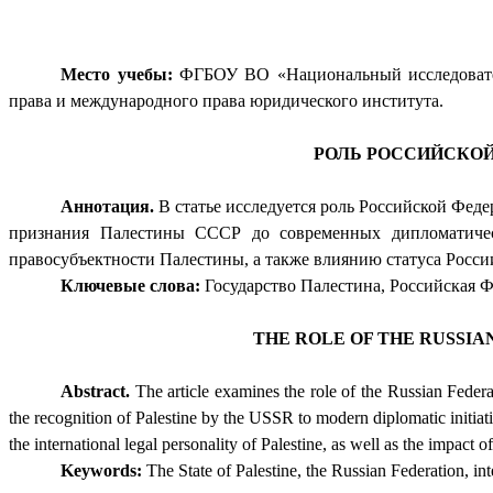
Место учебы:
ФГБОУ ВО «Национальный исследовател
права и международного права юридического института.
РОЛЬ РОССИЙСКО
Аннотация.
В статье исследуется роль Российской Фед
признания Палестины СССР до современных дипломатичес
правосубъектности Палестины, а также влиянию статуса Росси
Ключевые слова:
Государство Палестина, Российская 
THE ROLE OF THE RUSSIA
Abstract.
The article examines the role of the Russian Federati
the recognition of Palestine by the USSR to modern diplomatic initiativ
the international legal personality of Palestine, as well as the impac
Keywords:
The State of Palestine, the Russian Federation, in