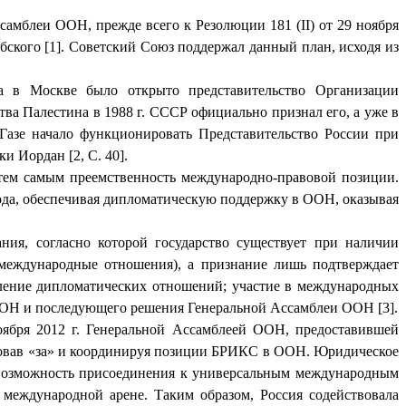
амблеи ООН, прежде всего к Резолюции 181 (II) от 29 ноября
абского [1]. Советский Союз поддержал данный план, исходя из
да в Москве было открыто представительство Организации
а Палестина в 1988 г. СССР официально признал его, а уже в
 Газе начало функционировать Представительство России при
и Иордан [2, С. 40].
тем самым преемственность международно-правовой позиции.
года, обеспечивая дипломатическую поддержку в ООН, оказывая
ния, согласно которой государство существует при наличии
в международные отношения), а признание лишь подтверждает
овление дипломатических отношений; участие в международных
 ООН и последующего решения Генеральной Ассамблеи ООН [3].
оября 2012 г. Генеральной Ассамблеей ООН, предоставившей
осовав «за» и координируя позиции БРИКС в ООН. Юридическое
 возможность присоединения к универсальным международным
 международной арене. Таким образом, Россия содействовала