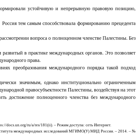
формировали устойчивую и непрерывную правовую позицию,
 Россия тем самым способствовала формированию прецедента
 рассмотрении вопроса о полноценном членстве Палестины. Без
и развитый в практике международных органов. Это позволяет
дународного права.
виях преобразования международного порядка такой подход
дически значимым, однако институционально ограниченным
народной правосубъектности Палестины, воздействуя на этот
ить достижение полноценного членства без международного
/docs.un.org/ru/a/res/181(ii). – Режим доступа: сеть Интернет.
 Института международных исследований МГИМО(У) МИД России. – 2014. – №