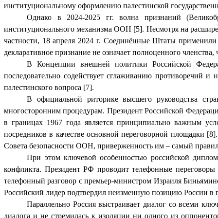
институциональному оформлению палестинской государственн
Однако в 2024-2025 гг. волна признаний (Великоб
институционального механизма ООН [5]. Несмотря на расшире
частности, 18 апреля 2024 г. Соединённые Штаты применили
декларативное признание не означает полноценного членства,
В Концепции внешней политики Российской Федера
последовательно содействует сглаживанию противоречий и 
палестинского вопроса [7].
В официальной риторике высшего руководства стра
многосторонним процедурам. Президент Российской Федерации
в границах 1967 года является принципиально важным усло
посредников в качестве основной переговорной площадки [8]
Совета безопасности ООН, приверженность им – самый правиль
При этом ключевой особенностью российской диплом
конфликта. Президент РФ проводит телефонные переговоры 
телефонный разговор с премьер-министром Израиля Биньямином
Российский лидер подтвердил неизменную позицию России в по
Параллельно Россия выстраивает диалог со всеми клю
диалога и не стремилась к изоляции ни одного из оппонент