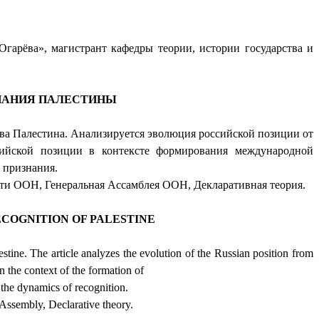
арёва», магистрант кафедры теории, истории государства и
НАНИЯ ПАЛЕСТИНЫ
тва Палестина. Анализируется эволюция российской позиции от
ийской позиции в контексте формирования международной
 признания.
сти ООН, Генеральная Ассамблея ООН, Декларативная теория.
ECOGNITION OF PALESTINE
estine. The article analyzes the evolution of the Russian position from
n the context of the formation of
 the dynamics of recognition.
 Assembly, Declarative theory.