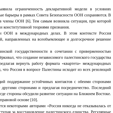
выявила ограниченность декларативной модели в условиях
ые барьеры в рамках Совета Безопасности ООН сохраняются. В
в члены ООН [6]. Тем самым возникла ситуация, при которой
 и конститутивной теориями признания.
ли ООН в международных делах. В этом контексте Россия
ий, направленных на всеобъемлющее и долгосрочное решение
инской государственности в сочетании с приверженностью
кивал, что создание независимого палестинского государства
едлагая вернуть работу формата «квартета» международных
, что Россия в вопросе Палестины исходит из всех резолюций
щий поддержание устойчивых контактов с обеими сторонами
 другими сторонами и предлагая посредничество. Последний
 где стороны обсудили развитие ситуации на Ближнем Востоке.
равовой основе [10].
тся некоторыми авторами «Россия никогда не отказывалась от
упая за восстановление палестинского единства. Регулярные