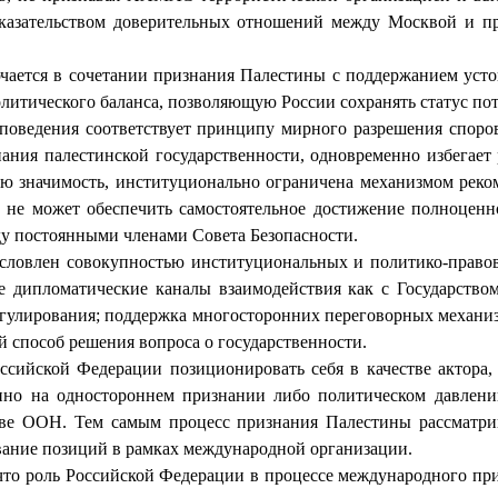
доказательством доверительных отношений между Москвой и 
ючается в сочетании признания Палестины с поддержанием уст
тического баланса, позволяющую России сохранять статус пот
 поведения соответствует принципу мирного разрешения споро
знания палестинской государственности, одновременно избегает
ую значимость, институционально ограничена механизмом реко
и не может обеспечить самостоятельное достижение полноценн
у постоянными членами Совета Безопасности.
ловлен совокупностью институциональных и политико-правовы
 дипломатические каналы взаимодействия как с Государством 
егулирования; поддержка многосторонних переговорных механиз
й способ решения вопроса о государственности.
оссийской Федерации позиционировать себя в качестве актора
но на одностороннем признании либо политическом давлении
таве ООН. Тем самым процесс признания Палестины рассматрив
вание позиций в рамках международной организации.
что роль Российской Федерации в процессе международного пр