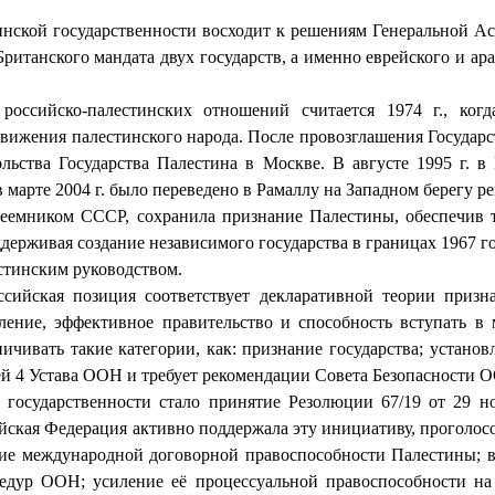
нской государственности восходит к решениям Генеральной Асс
ританского мандата двух государств, а именно еврейского и ар
российско-палестинских отношений считается 1974 г., ког
ижения палестинского народа. После провозглашения Государств
ольства Государства Палестина в Москве. В августе 1995 г. в
рте 2004 г. было переведено в Рамаллу на Западном берегу рек
преемником СССР, сохранила признание Палестины, обеспечив 
держивая создание независимого государства в границах 1967 
стинским руководством.
сийская позиция соответствует декларативной теории призна
еление, эффективное правительство и способность вступать 
ичивать такие категории, как: признание государства; устан
ьёй 4 Устава ООН и требует рекомендации Совета Безопасности
государственности стало принятие Резолюции 67/19 от 29 н
сийская Федерация активно поддержала эту инициативу, прогол
ние международной договорной правоспособности Палестины;
цедур ООН; усиление её процессуальной правоспособности на