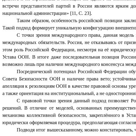
встречи представителей партий в России являются ярким 
национальной администрации» [11, С. 23].
Таким образом, особенность российской позиции закл
Такой подход формирует уникальную конфигурацию внешнеполи
С точки зрения международного права, данная модель
международных обязательств. Россия, не отказываясь от при
этом роль Российской Федерации, несмотря на её юридическ
Устава ООН. В итоге даже последовательная позиция Росси
возможно лишь при наличии международного консенсуса межд
Посреднический потенциал Российской Федерации обус
Совета Безопасности ООН и наличие права вето; устойчивые
апелляция к резолюциям ООН в качестве правовой основы ур
а также ориентация на институциональный, а не односторонни
С правовой точки зрения данный подход позволяет Р
решений. В отличие от моделей, основанных преимуществен
механизма коллективной безопасности, закреплённого в Ус
юридически оформляемая процедура, предполагающая согласо
Подводя итог вышесказанному, можно констатировать, 