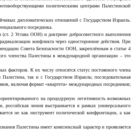
противоборствующими политическими центрами Палестинской
ойчивых дипломатических отношений с Государством Израиль.
енциального посредника.
в (ст. 2 Устава ООН) и доктрине добросовестного выполнения
 радикализации конфликта через односторонние действия. При
мендации Совета Безопасности ООН, закреплённым в статье 4
ого членства Палестины в международной организации – это
х факторов. К их числу относятся статус постоянного члена
Палестина, так и с Государством Израиль; последовательная
мов, включая формат «квартета» международных посредников;
, ориентированного на процедурную легитимность возможных
, российская линия выстраивается в рамках универсального
ается не как инструмент политической конфронтации, а как
изнания Палестины имеет комплексный характер и проявляется