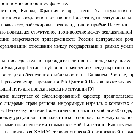
ости в многостороннем формате.
ритания, Канада, Франция и др., всего 157 государств) 
ние круга государств, признавших Палестину, институциональн
 право вето, заблокировав рекомендацию о приёме Палестины 
 что показывает структурное противоречие между декларативной
ции закрепляется приверженность России центральной ро
нормализации отношений между государствами в рамках усил
ны последовательно проводится линия на поддержку палест
 Владимир Путин в публичных заявлениях неоднократно подчёр
вием для обеспечения стабильности на Ближнем Востоке, пр
. Пресс-секретарь президента РФ Дмитрий Песков также заявлял
ный путь для поиска выхода из ситуации [9].
атии выступает её сбалансированный характер, предполагаю
с лидерами стран региона, информируя Израиль о контактах с
 Нетаньяху по теме Палестины состоялся 6 октября 2025 года,
льзу урегулирования палестинского вопроса на международно-п
чевыми политическими силами в самой Палестине. Как отмечае
ов, не признавая ХАМАС террористической организацией и выст