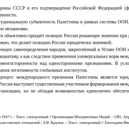
тороны СССР и его подтверждение Российской Федерацией с
енности.
итуциональную субъектность Палестины в рамках системы ООН.
ние механизмы.
сти объективно придаёт позиции России решающее значение при
жно, что делает позицию России юридически значимой.
ринцип самоопределения народов, закреплённый в Уставе ООН 
ициативу, а как следствие применения универсальных норм меж
 многосторонности над односторонними признаниями. В усло
жания легитимности глобальных институтов.
процесс международного признания Палестины является юри
оссия выступает существенным участником формирования между
ганизации, но не обладая возможностью единолично обеспеч
947 г. – Текст: электронный // Организация Объединенных Наций. – URL: https:/
палестинских отношений / А.В. Крылов. – Текст: электронный // Ежегодник