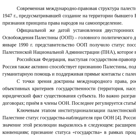
Современная международно-правовая структура палести
1947 г., предусматривавшей создание на территории бывшего Б
признания принципа права народов на самоопределение.
Официальной же датой установления двусторонних 
Освобождения Палестины (ООП) – головного политического дв
январе 1990 г. представительство ООП получило статус пос
Палестинской Национальной Администрации (ПНА), которое в ма
Российская Федерация, выступая государством-право
Россия также активно способствует признанию Палестины, под
гуманитарную помощь и поддерживая прямые контакты с пале
С точки зрения доктрины международного права, рос
объективных критериев государственности (территория, нас
юридический факт существования субъекта. Но важно разгран
договорах; приём в члены ООН. Последнее регулируется стат
Ключевым этапом институционализации палестинской 
Палестине статус государства-наблюдателя при ООН [4]. Рос
значение этой резолюции выразилось в следующем: расшире
конвенциям; признание статуса «государства» в рамках про