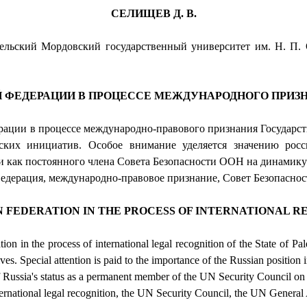
СЕЛИЩЕВ Д. В.
ьский Мордовский государственный университет им. Н. П. Ог
Й ФЕДЕРАЦИИ В ПРОЦЕССЕ МЕЖДУНАРОДНОГО ПРИЗ
ерации в процессе международно-правового признания Государс
ких инициатив. Особое внимание уделяется значению росс
и как постоянного члена Совета Безопасности ООН на динамику
Федерация, международно-правовое признание, Совет Безопасно
N FEDERATION IN THE PROCESS OF INTERNATIONAL R
on in the process of international legal recognition of the State of Pal
es. Special attention is paid to the importance of the Russian position i
t of Russia's status as a permanent member of the UN Security Council on
ternational legal recognition, the UN Security Council, the UN General