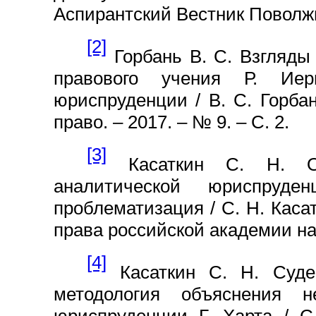
Аспирантский Вестник Поволжья
[2]
Горбань В. С. Взгляды 
правового учения Р. Иер
юриспруденции / В. С. Горбан
право. – 2017. – № 9. – С. 2.
[3]
Касаткин С. Н. Об
аналитической юриспруд
проблематизация / С. Н. Касат
права российской академии наук
[4]
Касаткин С. Н. Суде
методология объяснения н
юриспруденции Г. Харта / С