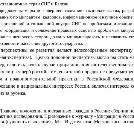
ственников из стран СНГ и Балтии.
предложены меры по совершенствованию законодательства, разра
 данных по мигрантам, кадровое, информационное и научное обеспе
 соглашений и соглашений внутри СНГ по проблемам миграции 
ет координация и сближение правовых основ по проблемам миграц
анса интересов сторон должно минимизировать и исключить си
ктивности населения другого государства.
ерспективы ее развития делают целесообразным экспертизу в
ая экспертиза).
Целью подобной экспертизы могло бы стать м
р, надо исключить случаи приравнивания соотечественников 
х лиц в ущерб российским, если такой порядок не предусмотр
ия и правоприменительной практики в Российской Федераци
рование в национальных интересах России, включая интересы 
з-за рубежа.
 Правовое положение иностранных граждан в России: сборник нор
ктика исследования. Приложение к журналу «Миграция в России».
я (сущность и явление).- М.:
Издательство Московского психо