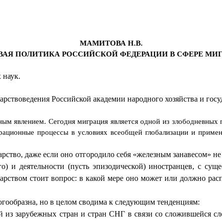
МАМИТОВА Н.В.
ВАЯ ПОЛИТИКА РОССИЙСКОЙ ФЕДЕРАЦИИ В СФЕРЕ МИ
 наук.
дарствоведения Российской академии народного хозяйства и гос
ным явлением. Сегодня миграция является одной из злободневны
играционные процессы в условиях всеобщей глобализации и приме
арство, даже если оно отгородило себя «железным занавесом» н
го) и деятельности (пусть эпизодической) иностранцев, с су
рством стоит вопрос: в какой мере оно может или должно расп
гообразна, но в целом сводима к следующим тенденциям:
й из зарубежных стран и стран СНГ в связи со сложившейся с