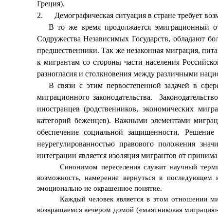
Греция).
2.
Демографическая ситуация в стране требует воз
В то же время продолжается эмиграционный о
Содружества Независимых Государств, обладают бол
предшественники. Так же незаконная миграция, пита
к мигрантам со стороны части населения Российск
разногласия и столкновения между различными наци
В связи с этим первостепенной задачей в сфе
миграционного законодательства.
Законодательств
иностранцев (родственников, экономических мигр
категорий беженцев).
Важными элементами миграци
обеспечение социальной защищенности. Решение
неурегулированностью правового положения знач
интеграции является изоляция мигрантов от приним
Синонимом переселения служит научный терми
возможность, намерение вернуться в последующем н
эмоционально не окрашенное понятие.
Каждый человек является в этом отношении ми
возвращаемся вечером домой («маятниковая миграция»)