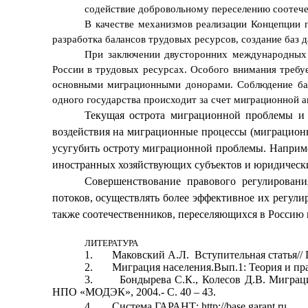
содействие добровольному переселению соотече
В качестве механизмов реализации Концепции 
разработка балансов трудовых ресурсов, создание баз
При заключении двусторонних международных
России в трудовых ресурсах. Особого внимания требу
основными миграционными донорами. Соблюдение бал
одного государства происходит за счет миграционной а
Текущая острота миграционной проблемы и п
воздействия на миграционные процессы (миграционн
усугубить остроту миграционной проблемы. Наприме
иностранных хозяйствующих субъектов и юридически
Совершенствование правового регулирован
потоков, осуществлять более эффективное их регули
также соотечественников, переселяющихся в Россию и
ЛИТЕРАТУРА
1.
Маковский А.Л.
Вступительная статья//
2.
Миграция населения.Вып.1: Теория и пра
3.
Бондырева С.К., Колесов Д.В. Миграци
НПО «МОДЭК», 2004.- С. 40 – 43.
4.
Система ГАРАНТ:
http://base.garant.ru.