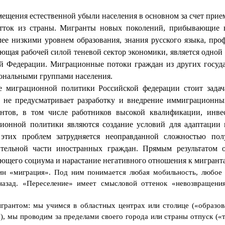
мещения естественной убыли населения в основном за счет прие
тток из страны. Мигранты новых поколений, прибывающие в
ее низкими уровнем образования, знания русского языка, пр
ющая рабочей силой теневой сектор экономики, является одно
ой Федерации. Миграционные потоки граждан из других госуд
ональными группами населения.
ре миграционной политики Российской федерации стоит задач
о не предусматривает разработку и внедрение иммиграционн
антов, в том числе работников высокой квалификации, инвес
онной политики являются создание условий для адаптации и
 этих проблем затрудняется неоправданной сложностью пол
ительной части иностранных граждан. Прямым результатом о
ающего социума и нарастание негативного отношения к мигрант
н «миграция». Под ним понимается любая мобильность, любое п
азад. «Переселение» имеет смысловой оттенок «невозвращения»
грантом: мы учимся в областных центрах или столице («образов
, мы проводим за пределами своего города или страны отпуск («