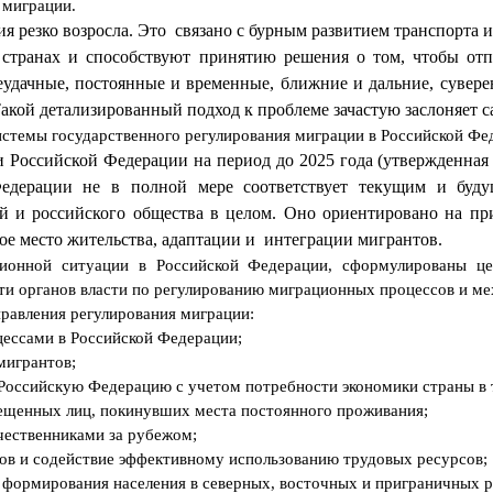
 миграции.
я резко возросла. Это
связано с бурным развитием транспорта 
 странах и способствуют принятию решения о том, чтобы отп
неудачные, постоянные и временные, ближние и дальние, суве
кой детализированный подход к проблеме зачастую заслоняет са
стемы государственного регулирования миграции в Российской Фе
 Российской Федерации на период до 2025 года (утвержденная
Федерации не в полной мере соответствует текущим и буду
лей и российского общества в целом. Оно ориентировано на п
ое место жительства, адаптации и
интеграции мигрантов.
ионной ситуации в Российской Федерации, сформулированы це
ти органов власти по регулированию миграционных процессов и ме
равления регулирования миграции:
ессами в Российской Федерации;
мигрантов;
 Российскую Федерацию с учетом потребности экономики страны в 
ещенных лиц, покинувших места постоянного проживания;
чественниками за рубежом;
в и содействие эффективному использованию трудовых ресурсов;
о формирования населения в северных, восточных и приграничных 