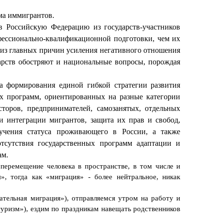
ма иммигрантов.
 Российскую Федерацию из государств-участников
офессионально-квалификационной подготовки, чем их
й из главных причин усиления негативного отношения
арств обостряют и национальные вопросы, порождая
а формирования единой гибкой стратегии развития
ых программ, ориентированных на разные категории
торов, предпринимателей, самозанятых, отдельных
 интеграции мигрантов, защита их прав и свобод,
учения статуса проживающего в России, а также
тсутствия государственных программ адаптации и
ам.
еремещение человека в пространстве, в том числе и
, тогда как «миграция» - более нейтральное, никак
ательная миграция»), отправляемся утром на работу и
туризм»), ездим по праздникам навещать родственников