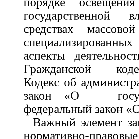
порядке
освещения
государственной
в
средствах массово
специализированны
аспекты деятельно
Гражданской
код
Кодекс об администр
закон «О
гос
федеральный закон «О
Важный элемент зак
нормативно-прав