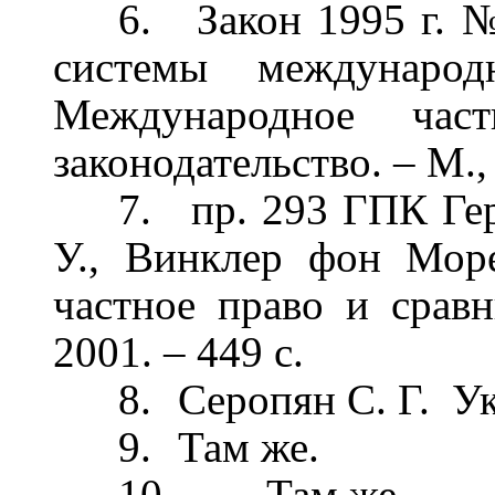
6.
Закон 1995 г. 
системы международ
Международное част
законодательство.
–
М.,
7.
пр. 293 ГПК Ге
У., Винклер фон Мор
частное право и сравн
2001.
–
449 с.
8.
Серопян С. Г.
Ук
9.
Там же.
10.
Там же.