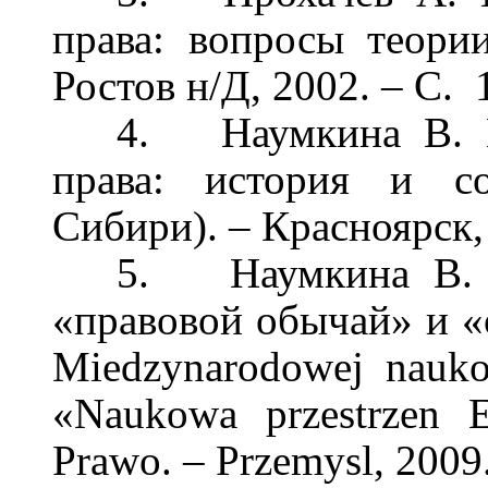
права: вопросы теори
Ростов н/Д, 2002.
– С.
1
4.
Наумкина В. 
права: история и со
Сибири).
–
Красноярск,
5.
Наумкина В
«правовой обычай» и «о
Miedzynarodowej naukow
«Naukowa przestrzen 
Prawo.
–
Przemysl, 2009