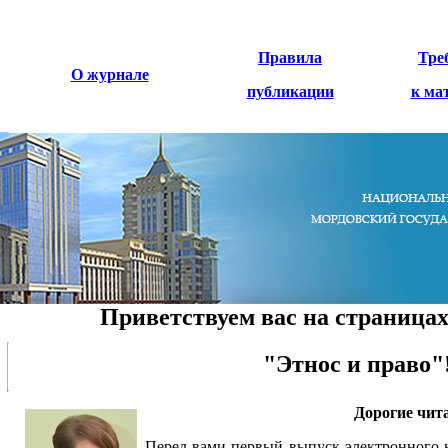
Правила
Тре
О журнале
публикации
к ма
Приветствуем вас на страницах
"Этнос и право"
Дорогие чит
Перед вами первый выпуск электронного 