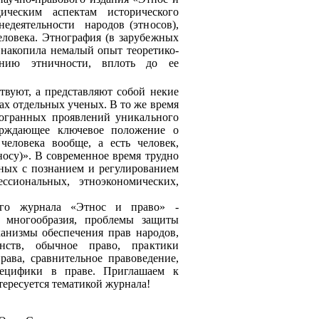
ческим аспектам исторического
недеятельности народов (этносов),
еловека. Этнография (в зарубежных
 накопила немалый опыт теоретико-
анию этничности, вплоть до ее
ствуют, а представляют собой некие
ах отдельных ученых. В то же время
огранных проявлений уникального
верждающее ключевое положение о
еловека вообще, а есть человек,
носу)». В современное время трудно
нных с познанием и регулированием
ссиональных, этноэкономических,
ого журнала «Этнос и право» -
о многообразия, проблемы защиты
анизмы обеспечения прав народов,
нств, обычное право, практики
рава, сравнительное правоведение,
пецифики в праве. Приглашаем к
нтересуется тематикой журнала!