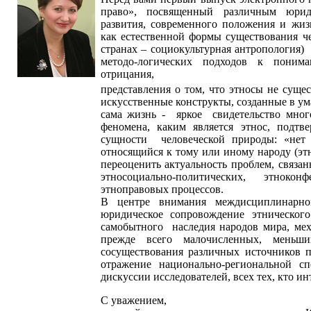
право», посвященный различным юриди
развития, современного положения и жиз
как естественной формы существования ч
странах – социокультурная антропология)
методо-логических подходов к поним
отрицания,
представления о том, что этносы не суще
искусственные конструкты, созданные в ум
сама жизнь - яркое свидетельство мног
феномена, каким является этнос, подт
сущности человеческой природы: «нет ч
относящийся к тому или иному народу (эт
переоценить актуальность проблем, связа
этносоциально-политических, этноконфе
этноправовых процессов.
В центре внимания междисциплинарн
юридическое сопровождение этническог
самобытного наследия народов мира, мех
прежде всего малочисленных, меньши
сосуществования различных источников п
отражение национально-региональной с
дискуссии исследователей, всех тех, кто и
С уважением,