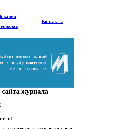
бования
Контакты
териалам
 сайта журнала
!
атели!
научно-правового издания «Этнос и