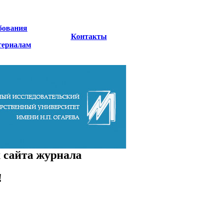
бования
Контакты
териалам
 сайта журнала
!