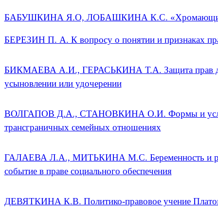
БАБУШКИНА Я.О, ЛОБАШКИНА К.С. «Хромающий» 
БЕРЕЗИН П. А. К вопросу о понятии и признаках п
БИКМАЕВА А.И., ГЕРАСЬКИНА Т.А. Защита прав де
усыновлении или удочерении
ВОЛГАПОВ Д.А., СТАНОВКИНА О.И. Формы и услов
трансграничных семейных отношениях
ГАЛАЕВА Л.А., МИТЬКИНА М.С. Беременность и ро
событие в праве социального обеспечения
ДЕВЯТКИНА К.В. Политико-правовое учение Платон