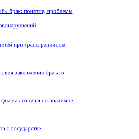
брак: понятие, проблемы
равонарушений
тей при трансграничном
ия заключения брака в
ды как социально-значимое
а о государстве