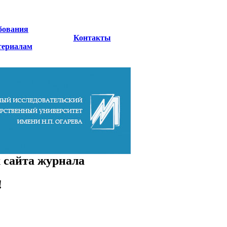
бования
Контакты
териалам
 сайта журнала
!