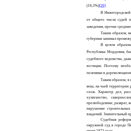
(16,3%)
[20]
.
В Нижегородской 
от общего числа судей п
заведения, прочие средни
Таким образом, м
губернии занимал промеж
В целом образов
Республика Мордовия, бы
судебного ведомства, даж
юстиции. Поэтому необх
полемики в дореволюционно
Таким образом, в
века, на чьей территории
схож. Характер дел, ра
хулиганство, скверносл
прелюбодеяние, разврат, ж
нарушение строительных 
владений. Значительный пр
Судебная реформ
окружной суд в городе Пе
июня 1871 года.