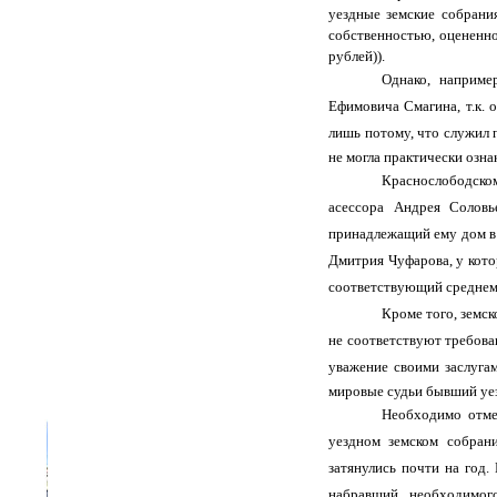
уездные земские собрани
собственностью, оцененной
рублей)).
Однако, наприме
Ефимовича Смагина, т.к. 
лишь потому, что служил
не могла практически озна
Краснослободско
асессора Андрея Соловь
принадлежащий ему дом в 
Дмитрия Чуфарова, у кото
соответствующий среднем
Кроме того, земск
не соответствуют требова
уважение своими заслуга
мировые судьи бывший уез
Необходимо отмет
уездном земском собран
затянулись почти на год.
набравший необходимог