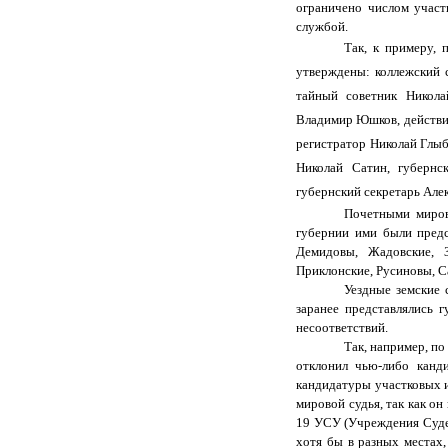
ограничено числом участ
службой.
Так, к примеру,
утверждены: коллежский 
тайный советник Никола
Владимир Юшков, действи
регистратор Николай Глыб
Николай Сатин, губернс
губернский секретарь Але
Почетными миров
губернии ими были предс
Демидовы, Жадовские, 
Приклонские, Русиновы, С
Уездные земские 
заранее представлялись 
несоответствий.
Так, например, п
отклонил чью-либо канд
кандидатуры участковых 
мировой судья, так как он
19 УСУ (Учреждения Суде
хотя бы в разных местах,