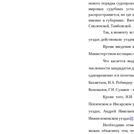
нового порядка судопрои
мировых судебных уста
распространяется, но где
именно в губерниях: Вятс
Смоленской, Тамбовской
Так, к моменту в
уездах действовали уездн
Время введения 
Министерством юстиции п
Что касается вы
численности кандидатов д
одновременно и в почетные
Бахметьев, Н.А. Робиндер 
Коновалов, Г.Н. Сушков – 
Кроме того, Н.И
Пензенском и Инсарском у
уездах; Андрей Николае
Нижнеломовском уездах
[6
Необходимо отме
можно объяснить тем, чт