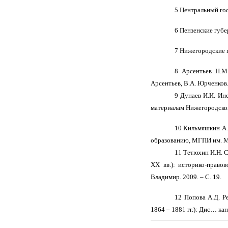
5 Центральный гос
6 Пензенские губе
7 Нижегородские г
8 Арсентьев Н.М
Арсентьев, В.А. Юрченков.
9 Дунаев И.И. Ин
материалам Нижегородской 
10 Кильмяшкин А.Е
образованию, МГПИ им. М. 
11 Тетюхин И.Н. С
XX вв.): историко-право
Владимир. 2009. – С. 19.
12 Попова А.Д. Р
1864 – 1881 гг.): Дис… канд