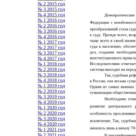
№ 2 2015 год
№ 3 2015 год
№ 4 2015 год
Демократические 
№ 1 2016 год
Федерации с неизбежност
№ 2 2016 год
преобразований стала суд
№ 3 2016 год
к суду. Прежде всего, во
№ 4 2016 год
чаще всего в своей жизн
№ 1 2017 год
суда к населению, обесп
№ 2 2017 год
дел, создания необходи
№ 3 2017 год
конституционного права н
№ 4 2017 год
№ 1 2018 год
Исследователями отмечае
№ 2 2018 год
системы выходит на передн
№ 3 2018 год
Так, судебная ре
№ 4 2018 год
в России, она весьма сущ
№ 1 2019 год
Одним из самых важных и
№ 2 2019 год
гуманизации общественны
№ 3 2019 год
Необходимо отмет
№ 4 2019 год
развитие центрального 
№ 1 2020 год
№ 2 2020 год
особенность прослеживае
№ 3 2020 год
исключение. Так, судебна
№ 4 2020 год
началось лишь к началу 70
№ 1 2021 год
№ 2 2021 год
В предреформенны