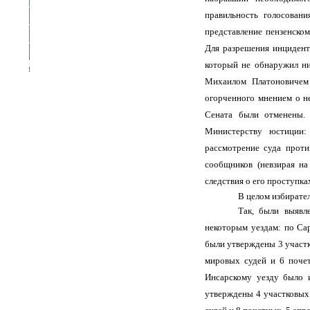
правильность голосован
представление пензенском
Для разрешения инцидента
который не обнаружил ни
Михаилом Платоновичем 
огорченного мнением о н
Сената были отменены.
Министерству юстиции: 
рассмотрение суда проти
сообщников (невзирая на
следствия о его проступк
В целом избирател
Так, были выявл
некоторым уездам: по Са
были утверждены 3 участ
мировых судей и 6 поче
Инсарскому уезду было 
утверждены 4 участковых