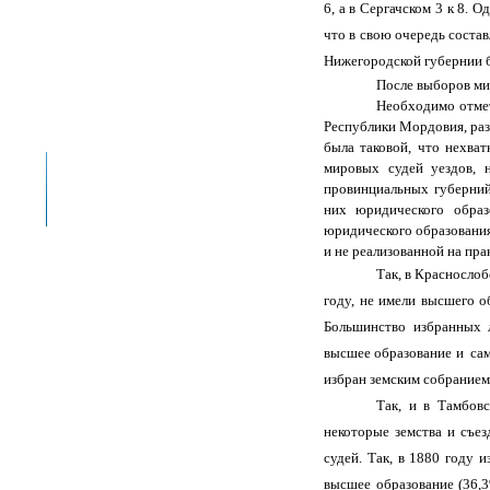
6, а в Сергачском 3 к 8.
что в свою очередь соста
Нижегородской губернии б
После выборов ми
Необходимо отмет
Республики Мордовия, ра
была таковой, что нехва
мировых судей уездов, 
провинциальных губерний 
них юридического образ
юридического образования
и не реализованной на пра
Так, в Красносло
году, не имели высшего о
Большинство избранных 
высшее образование и сам
избран земским собранием,
Так, и в Тамбов
некоторые земства и съе
судей. Так, в 1880 году 
высшее образование (36,3