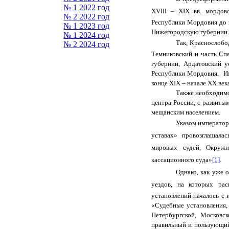
№ 1 2022 год
XVIII –
XIX вв. мордов
№ 2 2022 год
Республики Мордовия до 
№ 1 2023 год
Нижегородскую губернии.
№ 1 2024 год
Так, Краснослобо
№ 2 2024 год
Темниковский и часть Спа
губернии, Ардатовский 
Республики Мордовия. Им
конце XIX – начале XX век
Также необходимо
центра России, с развиты
мещанским населением.
Указом император
уставах» провозглашала
мировых судей, Окружн
кассационного суда»
[1]
.
Однако, как уже 
уездов, на которых ра
установлений началось с
«Судебные установления,
Петербургской, Московс
правильный и пользующий