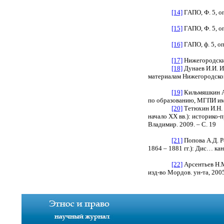
[14]
ГАПО, Ф. 5, оп
[15]
ГАПО, Ф. 5, оп.
[16]
ГАПО, ф. 5, оп.
[17]
Нижегородские
[18]
Дунаев И.И. И
материалам Нижегородской 
[19]
Кильмяшкин А.
по образованию, МГПИ им. 
[20]
Тетюхин И.Н. 
начало XX вв.): историко-
Владимир. 2009. – С. 19
[21]
Попова А.Д. Р
1864 – 1881 гг.): Дис… канд
[22]
Арсентьев Н.М
изд-во Мордов. ун-та, 2005