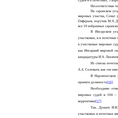
судей и 8 почетных, 5 ап
Несоответствие ч
На саранском уез
мировых участка, Сенат 
Олферьев, поручик М.А. Д
все 10 избранных саранск
В Инсарском уез
участковые, и в почетные 
в участковые мировые суд
как Инсаркий мировой ок
кандидатуры И.А. Лихачев
Из списка почет
А.А. Соловьев, как «не и
В Наровчатском 
принять должность
[16]
.
Необходимо отме
мировых судей и 104 – 
коррективы
[17]
.
Так, Дунаев И.И
участковых и почетных мир