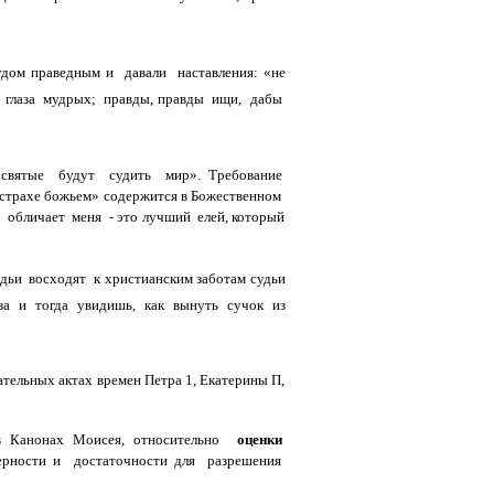
дом праведным и давали наставления: «не
ют глаза мудрых; правды, правды ищи, дабы
 «святые будут судить мир». Требование
 страхе божьем» содержится в Божественном
ть обличает меня - это лучший елей, который
дьи восходят к христианским заботам судьи
аза и тогда увидишь, как вынуть сучок из
ательных актах времен Петра 1, Екатерины П,
 в Канонах Моисея, относительно
оценки
верности и достаточности для разрешения