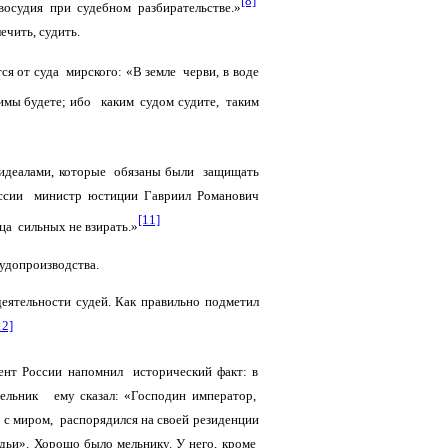
[8]
восудия при судебном разбирательстве.»
ечить, судить.
я от суда мирского: «В земле черви, в воде
димы будете; ибо каким судом судите, таким
и идеалами, которые обязаны были защищать
оссии министр юстиции Гавриил Романович
[11]
ца сильных не взирать.»
удопроизводства.
еятельности судей. Как правильно подметил
12]
ент России напомнил исторический факт: в
ельник ему сказал: «Господин император,
а с миром, распорядился на своей резиденции
удьи». Хорошо было мельнику. У него, кроме