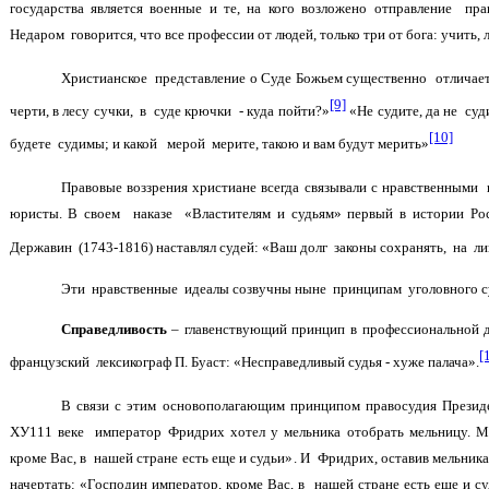
государства является военные и те, на кого возложено отправление пра
Недаром говорится, что все профессии от людей, только три от бога: учить, л
Христианское представление о Суде Божьем существенно отличаетс
[9]
черти, в лесу сучки, в суде крючки - куда пойти?»
«Не судите, да не су
[10]
будете судимы; и какой мерой мерите, такою и вам будут мерить»
Правовые воззрения христиане всегда связывали с нравственным
юристы. В своем наказе «Властителям и судьям» первый в истории Р
Державин (1743-1816) наставлял судей: «Ваш долг законы сохранять, на ли
Эти нравственные идеалы созвучны ныне принципам уголовного с
Справедливость
– главенствующий принцип в профессиональной д
[
французский лексикограф П. Буаст: «Несправедливый судья - хуже палача».
В связи с этим основополагающим принципом правосудия Презид
ХУ111 веке император Фридрих хотел у мельника отобрать мельницу. М
кроме Вас, в нашей стране есть еще и судьи». И Фридрих, оставив мельник
начертать: «Господин император, кроме Вас, в нашей стране есть еще и с