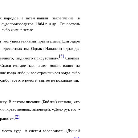
 народов, а затем нашли закрепление в
го судопроизводства 1864 г. и др. Основатель
либо жил на земле.
и могущественными правителями. Благодаря
подвластных им. Однако Напалеон однажды
[5]
личного, видимого присутствия».
Своими
 Спаситель две тысячи лет мощно влиял на
е когда-либо, и все строившиеся когда-либо
-либо, все это вместе взятое не повлияло так
еку. В святом писании (Библии) сказано, что
ия нравственных заповедей: «Дело рук его -
[7]
правоте».
л место суда в систем госорганов: «Душой