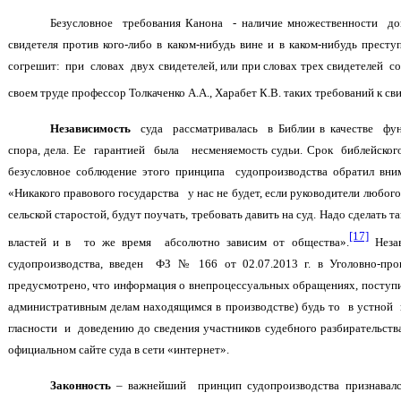
Безусловное требования Канона - наличие множественности до
свидетеля против кого-либо в каком-нибудь вине и в каком-нибудь прест
согрешит: при словах двух свидетелей, или при словах трех свидетелей со
своем труде профессор Толкаченко А.А., Харабет К.В. таких требований к св
Независимость
суда рассматривалась в Библии в качестве фун
спора, дела. Ее гарантией была несменяемость судьи. Срок библейског
безусловное соблюдение этого принципа судопроизводства обратил внима
«Никакого правового государства у нас не будет, если руководители любого
сельской старостой, будут поучать, требовать давить на суд. Надо сделать 
[17]
властей и в то же время абсолютно зависим от общества».
Незав
судопроизводства, введен ФЗ № 166 от 02.07.2013 г. в Уголовно-пр
предусмотрено, что информация о внепроцессуальных обращениях, поступи
административным делам находящимся в производстве) будь то в устной
гласности и доведению до сведения участников судебного разбирательст
официальном сайте суда в сети «интернет».
Законность
– важнейший принцип судопроизводства признавалс