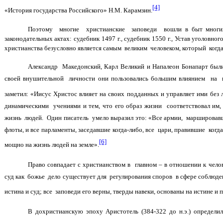
[4]
«История государства Российского» Н.М. Карамзин.
Поэтому многие христианские заповеди вошли в быт многих
законодательных актах: судебник 1497 г., судебник 1550 г., Устав уголовно
христианства безусловно является самым великим человеком, который когда-
Александр Македонский, Карл Великий и Напалеон Бонапарт был
своей внушительной личности они пользовались большим влиянием на 
заметил: «Иисус Христос влияет на своих подданных и управляет ими без 
динамическими учениями и тем, что его образ жизни соответствовал им,
жизнь людей. Один писатель умело выразил это: «Все армии, маршировавши
флоты, и все парламенты, заседавшие когда-либо, все цари, правившие когда
[6]
мощно на жизнь людей на земле».
Право совпадает с христианством в главном – в отношении к челов
суд как божье дело существует для регулирования споров в сфере соблюден
истина и суд; все заповеди его верны, тверды навеки, основаны на истине и 
В дохристианскую эпоху Аристотель (384-322 до н.э.) определи