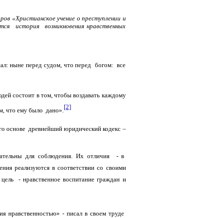
оров «Христианское учение о преступлении и
ается история возникновения нравственных
ал: ныне перед судом, что перед богом: все
дей состоит в том, чтобы воздавать каждому
[2]
м, что ему было дано».
его основе древнейший юридический кодекс –
ательны для соблюдения. Их отличия - в
ния реализуются в соответствии со своими
цель - нравственное воспитание граждан и
 нравственностью» - писал в своем труде