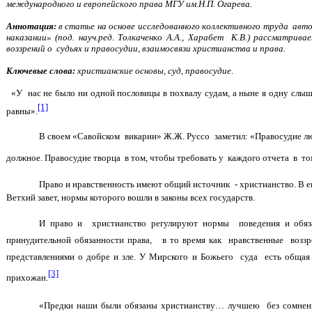
международного и европейского права МГУ им.Н.П. Огарева.
Аннотация:
в статье на основе исследованного коллективного труда авт
наказании» (под. науч.ред. Толкаченко А.А., Харабет К.В.) рассматрив
воззрений о судьях и правосудии, взаимосвязи христианства и права.
Ключевые слова:
христианские основы, суд, правосудие
.
«У нас не было ни одной пословицы в похвалу судам, а ныне я одну слыш
[1]
равны».
В своем «Савойском викарии» Ж.Ж. Руссо заметил: «Правосудие лю
должное. Правосудие творца в том, чтобы требовать у каждого отчета в то
Право и нравственность имеют общий источник - христианство. В 
Ветхий завет, нормы которого вошли в законы всех государств.
И право и христианство регулируют нормы поведения и обяз
принудительной обязанности права, в то время как нравственные воззре
представлениями о добре и зле. У Мирского и Божьего суда есть общая 
[3]
прихожан.
«Предки наши были обязаны христианству… лучшею без сомнения