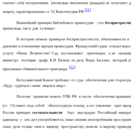
считает себя потерпевшим (несколько миллионов граждан) не получают
[21]
защиту, гарантированные ст. 52 Конституции РФ.
Важнейший принцип Библейского правосудия - его
беспристрастн
пришельца, так и для туземца».
В истории немало примеров беспристрастности, объективности 
давление в отношении жрецов правосудия. Французский судья отказал коро
услугу: «Ваше Величество! Суд постановляет приговоры, а не оказыва
министру юстиции графу К.И. Палену по делу Веры Засулич, который у
[22]
присяжных обвинительного приговора.
Ветхозаветный Канон требовал от суда обеспечения для сторон р
«Буду судиться с вами лицом к лицу».
Поэтому принятие нового УПК РФ в части обеспечения принципа 
(ст. 15) имеет под собой «Богоугодную основу, а его умаление идет вр
России принцип
состязательности
был выстрадан. Российский императ
адвокаты у сих дел употребляются, оные своими непотребными простра
оные дело только паче к вящему пространству, нежели к скорому приво