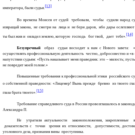
[13]
императора, были судьи.
Во времена Моисея от судей требовали, чтобы судили народ су
извращай закона, не смотри на лица и не бери даров, ибо дары ослепля
[14]
ты был жив и овладел землею, которую господь бог твой, дает тебе».
Безупречный
образ судьи восходит к нам с Нового завета:
осуществлять профессиональную деятельность честно, добросовестно и «в
напутствии судьям: «Пусть наказывает меня праведник: это – милость; пус
не повредит моей голове.»
Повышенные требования к профессиональной этики российского су
о собственной праведности: «Лицемер! Вынь прежде бревно из твоего гл
[15]
глаза брата твоего».
Требование справедливого суда в России провозглашалось в законод
Александра П.
Не утратили актуальности законоположения, закрепленные
доказательств с точки зрения их относимости, допустимости, досто
уголовного дела, признания вины преступника.