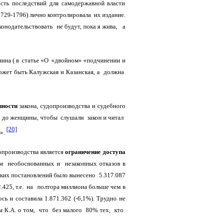
ть последствий для самодержавной власти
729-1796) лично контролировала их издание.
онодательствовать не будут, пока я жива, а
нина ( в статье «О «двойном» «подчинении и
ожет быть Калужская и Казанская, а должна
пности
закона, судопроизводства и судебного
ы до женщины, чтобы слушали закон и читал
[20]
у».
производства является
ограничение доступа
м необоснованных и незаконных отказов в
таких постановлений было вынесено 5.317.087
2.425, т.е. на полтора миллиона больше чем в
ь и составила 1.871.362 (-6,1%). Трудно не
 К.А. о том, что без малого 80% тех, кто