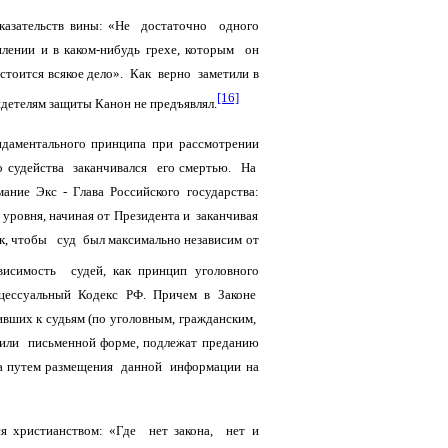
казательств вины: «Не достаточно одного
уплении и в каком-нибудь грехе, которым он
стоится всякое дело». Как верно заметили в
[16]
идетелям защиты Канон не предъявлял.
даментального принципа при рассмотрении
о судейства заканчивался его смертью. На
ние Экс - Глава Российского государства:
 уровня, начиная от Президента и заканчивая
так, чтобы суд был максимально независим от
исимость судей, как принцип уголовного
оцессуальный Кодекс РФ. Причем в Законе
вших к судьям (по уголовным, гражданским,
 или письменной форме, подлежат преданию
ва путем размещения данной информации на
я христианством: «Где нет закона, нет и