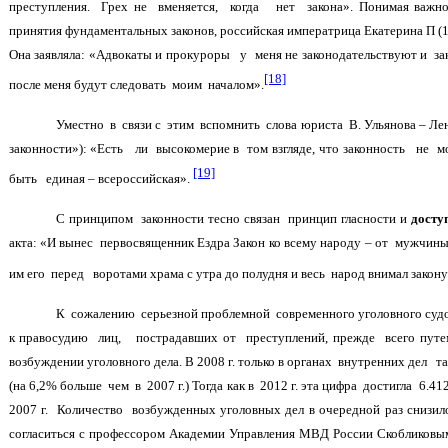
преступления. Грех не вменяется, когда нет закона». Понимая важнос
принятия фундаментальных законов, российская императрица Екатерина П (1
Она заявляла: «Адвокаты и прокуроры у меня не законодательствуют и зак
[18]
после меня будут следовать моим началом».
Уместно в связи с этим вспомнить слова юриста В. Ульянова – Ле
законности»): «Есть ли высокомерие в том взгляде, что законность не м
[19]
быть единая – всероссийская».
С принципом законности тесно связан принцип гласности и
досту
акта: «И вынес первосвященник Ездра Закон ко всему народу – от мужчин
им его перед воротами храма с утра до полудня и весь народ внимал закон
К сожалению серьезной проблемной современного уголовного судо
к правосудию лиц, пострадавших от преступлений, прежде всего путе
возбуждении уголовного дела. В 2008 г. только в органах внутренних дел 
(на 6,2% больше чем в 2007 г.) Тогда как в 2012 г. эта цифра достигла 6.41
2007 г. Количество возбужденных уголовных дел в очередной раз снизилос
согласиться с профессором Академии Управления МВД России Скобликовым