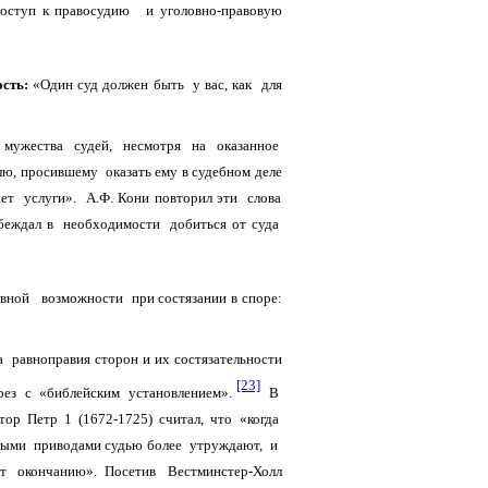
 доступ к правосудию и уголовно-правовую
ость:
«Один суд должен быть у вас, как для
и мужества судей, несмотря на оказанное
лю, просившему оказать ему в судебном деле
ет услуги». А.Ф. Кони повторил эти слова
беждал в необходимости добиться от суда
авной возможности при состязании в споре:
равноправия сторон и их состязательности
[23]
азрез с «библейским установлением».
В
ор Петр 1 (1672-1725) считал, что «когда
нными приводами судью более утруждают, и
дят окончанию». Посетив Вестминстер-Холл